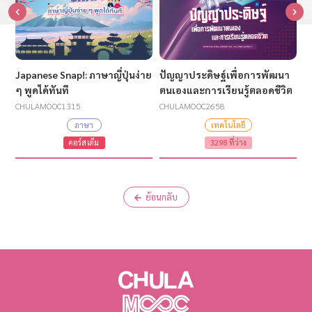
Japanese Snap!: ภาษาญี่ปุ่นง่าย
ปัญญาประดิษฐ์เพื่อการพัฒนา
C
ๆ พูดได้ทันที
ตนเองและการเรียนรู้ตลอดชีวิต
ด
CHULAMOOC1315
CHULAMOOC2658
C
ภาษา
เทคโนโลยี
คอร์สเต็ม
3298 ที่ว่าง
ย้อนกลับ